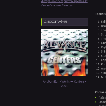
Интервью с гитаристом группы At
Vance Олафом Ленком
Треклис
ДИСКОГРАФИЯ
Fal
Bro
The
Str
The
One
Rig
Shi
Ste
Cap
Pri
Ang
You
N. 
Альбом Early Works — Centers -
2001
Состав 
Райн
Олаф