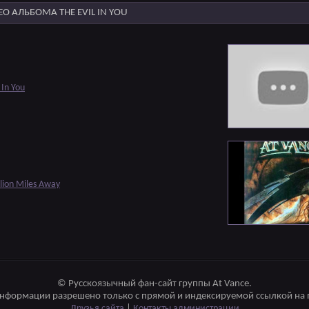
О АЛЬБОМА THE EVIL IN YOU
 In You
lion Miles Away
© Русскоязычный фан-сайт группы At Vance.
нформации разрешено только с прямой и индексируемой ссылкой на 
Друзья сайта
|
Контакты администрации