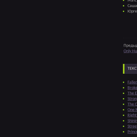
Матс
Саша
Юрге
Преды
Only H
ТЕКС
Falle
Brok
The E
Stron
The C
One M
Righ
Shini
Stre
Princ