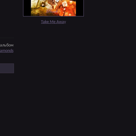
Take Me Away
альбом
iamonds