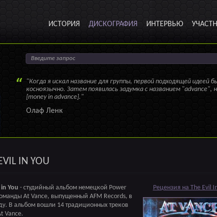
ИСТОРИЯ
ДИСКОГРАФИЯ
ИНТЕРВЬЮ
УЧАСТ
"Когда я искал название для группы, первой подходящей идеей бы
косноязычно. Затем появилась задумка с названием "advance", 
[money in advance]."
Олаф Ленк
EVIL IN YOU
 in You
- студийный альбом немецкой Power
Рецензия на The Evil I
оманды At Vance, выпущенный AFM Records, в
ду. В альбом вошли 14 традиционных треков
At Vance.