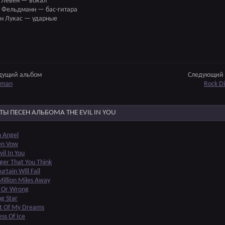
 Левен — вокал
 Фельдманн — бас-гитара
н Лукас — ударные
дущий альбом
Следующий 
uman
Rock D
ТЫ ПЕСЕН АЛЬБОМА THE EVIL IN YOU
n Angel
en Vow
vil In You
ger That You Think
urtain Will Fall
illion Miles Away
t Or Wrong
ng Star
et Of My Dreams
ess Of Ice