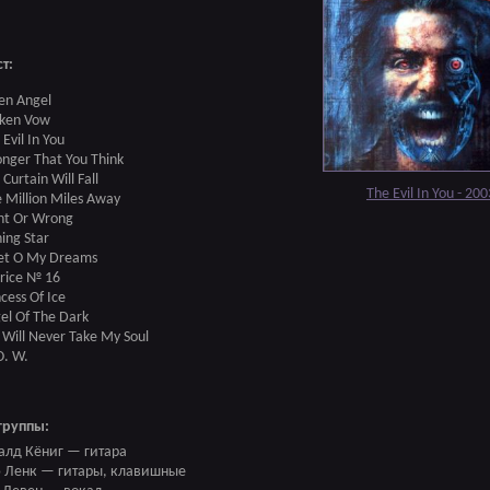
т:
len Angel
ken Vow
 Evil In You
onger That You Think
 Curtain Will Fall
The Evil In You - 200
 Million Miles Away
ht Or Wrong
ning Star
et O My Dreams
rice № 16
ncess Of Ice
el Of The Dark
 Will Never Take My Soul
O. W.
группы:
алд Кёниг — гитара
 Ленк — гитары, клавишные