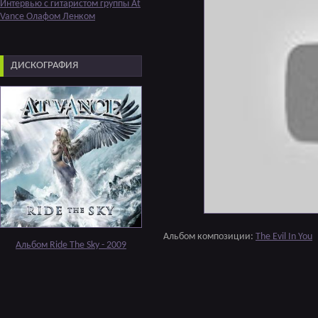
Интервью с гитаристом группы At
Vance Олафом Ленком
ДИСКОГРАФИЯ
Альбом композиции:
The Evil In You
Альбом Ride The Sky - 2009