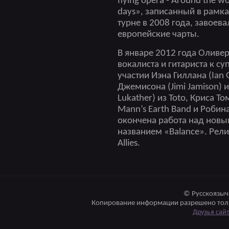
flying opera - Around the wo
days», записанный в рамк
турне в 2008 года, завоева
европейские чарты.
В январе 2012 года Оливе
вокалиста и гитариста к су
участии Иэна Гиллана (Ian 
Джемисона (Jimi Jamison) и
Lukather) из Toto, Криса Т
Mann’s Earth Band и Робина
окончена работа над нов
названием «Balance». Рели
Allies.
© Русскоязыч
Копирование информации разрешено толь
Друзья сай