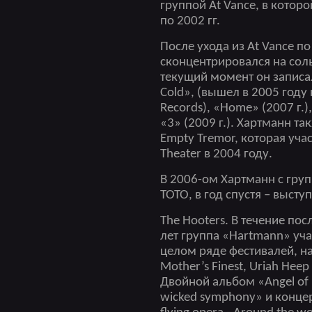
группой At Vance, в котор
по 2002 гг.
После ухода из At Vance п
сконцентрировался на соль
текущий момент он записал
Cold», (вышел в 2005 году
Records), «Home» (2007 г.
«3» (2009 г.). Хартманн та
Empty Tremor, которая уча
Theater в 2004 году.
В 2006-ом Хартманн с груп
TOTO, в год спустя – выступ
The Hooters. В течение пос
лет группа «Hartmann» уча
целом ряде фестивалей, н
Mother’s Finest, Uriah Heep
Двойной альбом «Angel of
wicked symphony» и конце