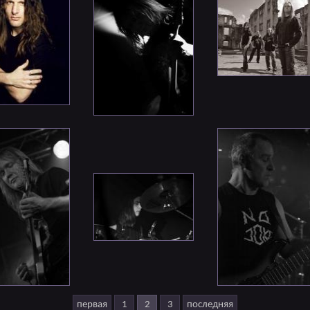
первая
1
2
3
последняя