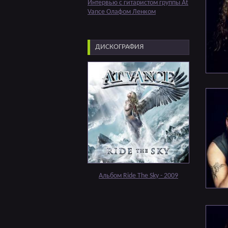
Интервью с гитаристом группы At
Vance Олафом Ленком
ДИСКОГРАФИЯ
Альбом Ride The Sky - 2009