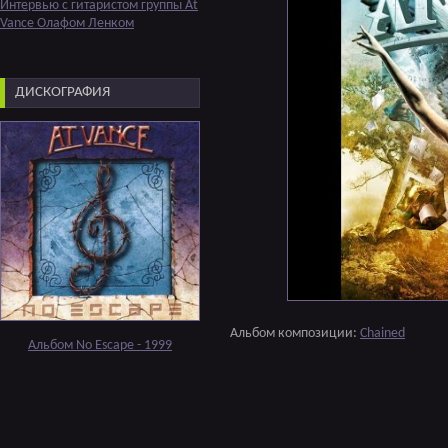
Интервью с гитаристом группы At
Vance Олафом Ленком
ДИСКОГРАФИЯ
Альбом композиции:
Chained
Альбом No Escape - 1999